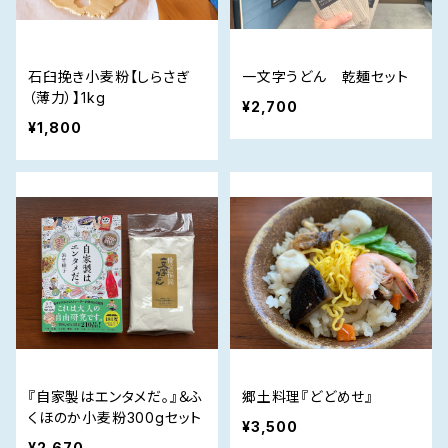
石臼挽き小麦粉【しらさぎ
一文字うどん 乾麺セット
（薄力）】1kg
¥2,700
¥1,800
『自家製はエンタメだ。』＆ふ
郷土料理『どどめせ』
くほのか小麦粉300gセット
¥3,500
¥2,670