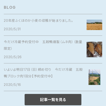
BLOG
20年産ふくほのか小麦の収穫が始まりました。
2020/5/31
今だけ冷蔵予約受付中 五穀鴨燻製（ムネ肉）（数量
限定）
2020/5/26
いよいよ明日17日（日）締め切り 今だけ冷蔵 五穀
鴨ブロック肉1羽分【予約受付中】
2020/5/16
記事一覧を見る